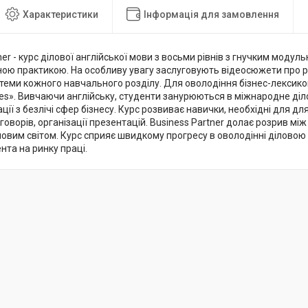
Характеристики
Інформація для замовлення
ner - курс ділової англійської мови з восьми рівнів з гнучким модул
ою практикою. На особливу увагу заслуговують відеосюжети про ре
теми кожного навчального розділу. Для оволодіння бізнес-лексико
imes». Вивчаючи англійську, студенти занурюються в міжнародне ді
ції з безлічі сфер бізнесу. Курс розвиває навички, необхідні для дл
оворів, організації презентацій. Business Partner долає розрив мі
овим світом. Курс сприяє швидкому прогресу в оволодінні діловою 
ента на ринку праці.