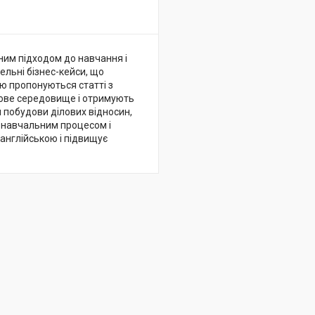
ьним підходом до навчання і
льні бізнес-кейси, що
ю пропонуються статті з
лове середовище і отримують
я побудови ділових відносин,
ж навчальним процесом і
англійською і підвищує