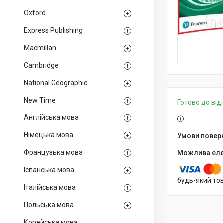
Oxford
Express Publishing
Macmillan
Cambridge
National Geographic
New Time
Готово до ві
Англійська мова
Німецька мова
Французька мова
Іспанська мова
будь-який то
Італійська мова
Польська мова
Корейська мова