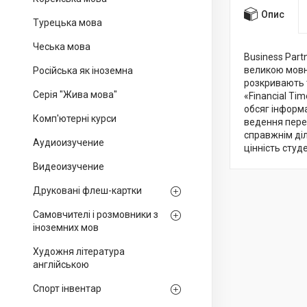
Опис
Турецька мова
Чеська мова
Business Part
великою мовн
Російська як іноземна
розкривають 
Серія "Жива мова"
«Financial T
обсяг інформа
Комп'ютерні курси
ведення перег
справжнім діл
Аудиоизучение
цінність студ
Видеоизучение
Друковані флеш-картки
Самовчителі і розмовники з
іноземних мов
Художня література
англійською
Спорт інвентар