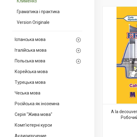
Клименко
Граматика і практика
Version Originale
Іспанська мова
Італійська мова
Польська мова
Корейська мова
Турецька мова
Чеська мова
Російська як іноземна
A la decouver
Серія "Жива мова"
Робочий
Комп'ютерні курси
Аудиоизучение