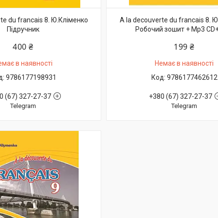
te du francais 8. Ю.Кліменко
A la decouverte du francais 8. 
Підручник
Робочий зошит + Mp3 CD
400 ₴
199 ₴
емає в наявності
Немає в наявності
9786177198931
9786177462612
0 (67) 327-27-37
+380 (67) 327-27-37
Telegram
Telegram