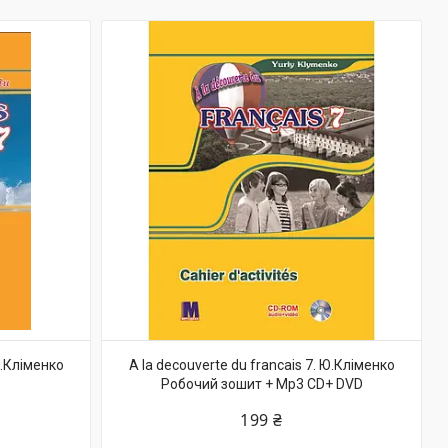
Ю.Кліменко
A la decouverte du francais 7. Ю.Кліменко
Робочий зошит + Mp3 CD+ DVD
199 ₴