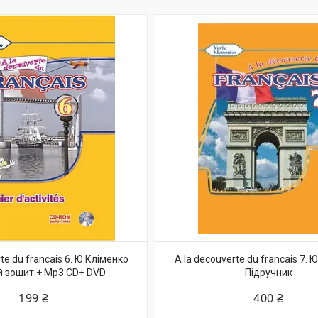
te du francais 6. Ю.Кліменко
A la decouverte du francais 7. 
 зошит + Mp3 CD+ DVD
Підручник
199 ₴
400 ₴