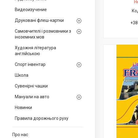
Н
Видеоизучение
Друковані флеш-картки
+38
Самовчителі і розмовники з
іноземних мов
Художня література
англійською
Спорт інвентар
Школа
Сувенірні чашки
Мануали на авто
Новинки
Правила дорожнього руху
Про нас