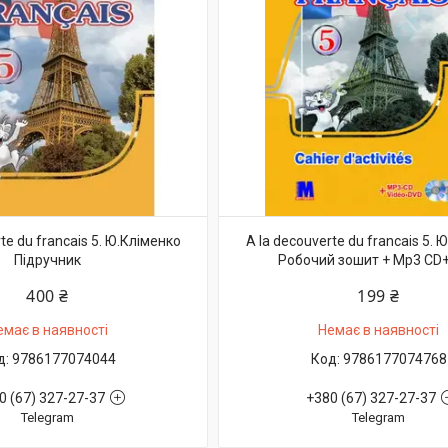
te du francais 5. Ю.Кліменко
A la decouverte du francais 5. 
Підручник
Робочий зошит + Mp3 CD
400 ₴
199 ₴
емає в наявності
Немає в наявності
9786177074044
9786177074768
0 (67) 327-27-37
+380 (67) 327-27-37
Telegram
Telegram