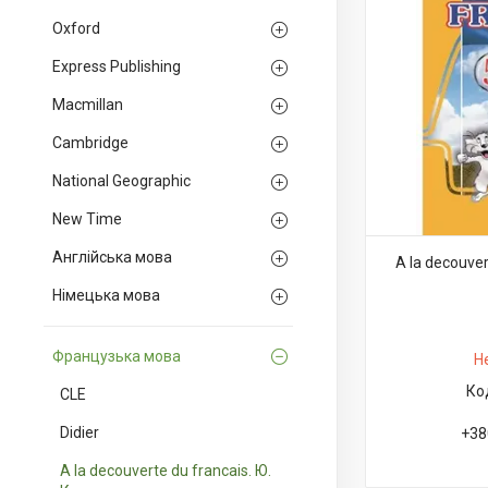
Oxford
Express Publishing
Macmillan
Cambridge
National Geographic
New Time
Англійська мова
A la decouver
Німецька мова
Французька мова
Н
CLE
Didier
+38
A la decouverte du francais. Ю.