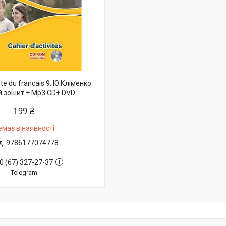
te du francais 9. Ю.Кліменко
 зошит + Mp3 CD+ DVD
199 ₴
емає в наявності
9786177074778
0 (67) 327-27-37
Telegram