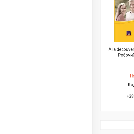
A la decouver
Робочий
Н
+38