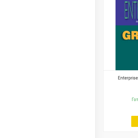
Enterpris
Го