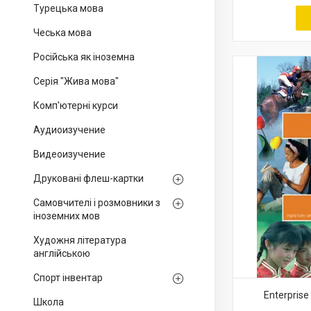
Турецька мова
Чеська мова
Російська як іноземна
Серія "Жива мова"
Комп'ютерні курси
Аудиоизучение
Видеоизучение
Друковані флеш-картки
Самовчителі і розмовники з
іноземних мов
Художня література
англійською
Спорт інвентар
Enterprise
Школа