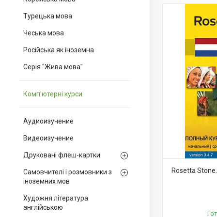
Турецька мова
Чеська мова
Російська як іноземна
Серія "Жива мова"
Комп'ютерні курси
Аудиоизучение
Видеоизучение
Друковані флеш-картки
Rosetta Stone
Самовчителі і розмовники з
іноземних мов
Художня література
англійською
Го