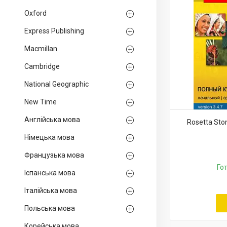
Oxford
Express Publishing
Macmillan
Cambridge
National Geographic
New Time
Англійська мова
Rosetta Sto
Німецька мова
Французька мова
Го
Іспанська мова
Італійська мова
Польська мова
Корейська мова