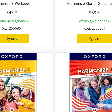
monize 3. Workbook
Harmonize Starter. Student'
547 ₴
953 ₴
тово до відправки
Готово до відправки
2556854
2556851
Купити
Купити