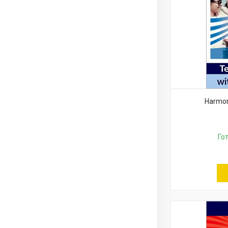
Harmon
Го