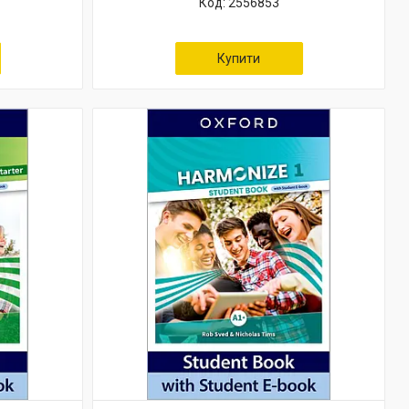
2556853
Купити