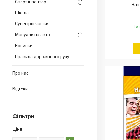
Спорт інвентар
Har
Школа
Сувенірні чашки
Го
Мануали на авто
Новинки
Правила дорожнього руху
Про нас
Відгуки
Фільтри
Ціна