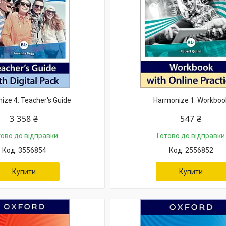
ize 4. Teacher's Guide
Harmonize 1. Workboo
3 358 ₴
547 ₴
тово до відправки
Готово до відправки
3556854
2556852
Купити
Купити