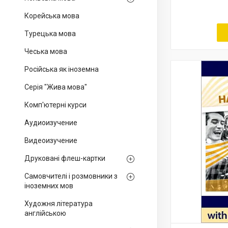
Корейська мова
Турецька мова
Чеська мова
Російська як іноземна
Серія "Жива мова"
Комп'ютерні курси
Аудиоизучение
Видеоизучение
Друковані флеш-картки
Самовчителі і розмовники з
іноземних мов
Художня література
англійською