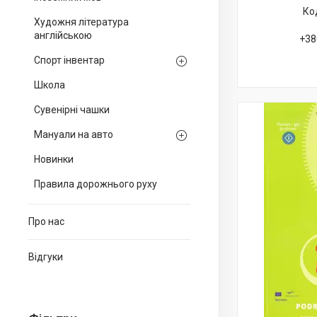
Художня література
англійською
+38
Спорт інвентар
Школа
Сувенірні чашки
Мануали на авто
Новинки
Правила дорожнього руху
Про нас
Відгуки