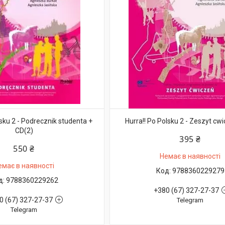
lsku 2 - Podrecznik studenta +
Hurra!! Po Polsku 2 - Zeszyt cw
CD(2)
395 ₴
550 ₴
Немає в наявності
емає в наявності
9788360229279
9788360229262
+380 (67) 327-27-37
0 (67) 327-27-37
Telegram
Telegram