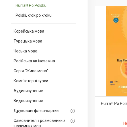
Hurra!!! Po Polsku
Polski, krok po kroku
Корейська мова
Турецька мова
Чеська мова
Російська як іноземна
Серія "Жива мова"
Комп'ютерні курси
Аудиоизучение
Видеоизучение
Hurra!!! Po Po
Друковані флеш-картки
Самовчителі і розмовники з
Н
іноземних мов