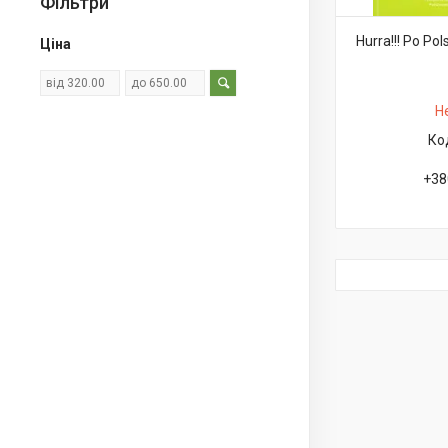
Фільтри
Hurra!!! Po Po
Ціна
Н
+38