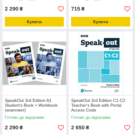
2 290
715
₴
₴
Купити
Купити
SpeakOut 3rd Edition A1
SpeakOut 3rd Edition C1-C2
Student's Book + Workbook
Teacher's Book with Portal
(комплект)
Access Code
Готово до відправки
Готово до відправки
2 290
2 650
₴
₴