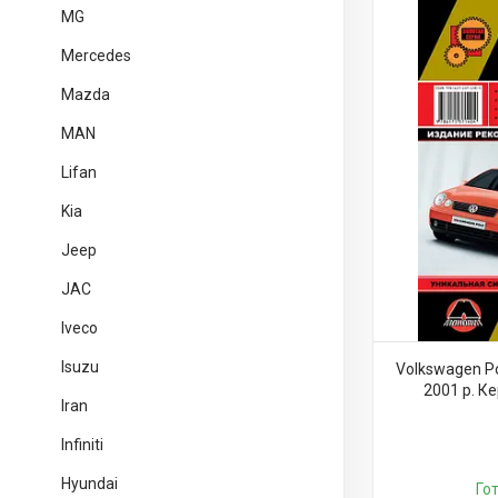
MG
Mercedes
Mazda
MAN
Lifan
Kia
Jeep
JAC
Iveco
Isuzu
Volkswagen Po
2001 р. К
Iran
Infiniti
Hyundai
Го