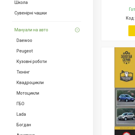
Школа
Го
Сувенірні чашки
Мануали на авто
Daewoo
Peugeot
Кузовні роботи
Тюнінг
Квадроцикли
Мотоцикли
ГБО
Lada
Богдан