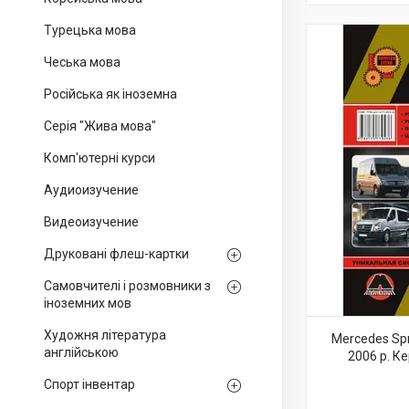
Турецька мова
Чеська мова
Російська як іноземна
Серія "Жива мова"
Комп'ютерні курси
Аудиоизучение
Видеоизучение
Друковані флеш-картки
Самовчителі і розмовники з
іноземних мов
Художня література
Mercedes Spr
англійською
2006 р. К
Спорт інвентар