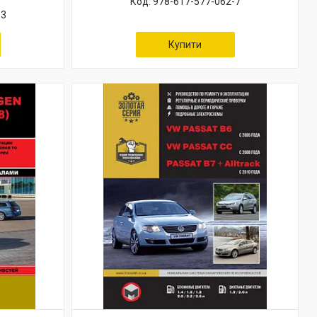
978-617-577-062-7
-3
Купити