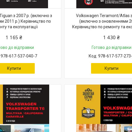
iguan з 2007 р. (включно з
Volkswagen Teramont/Atlas з
и 2011 р.) Керівництво по
(включно з оновленнями 20
нту та експлуатації
Керівництво по ремонту та ек
1 165 ₴
1 430 ₴
тово до відправки
Готово до відправки
978-617-537-040-7
978-617-577-273
Купити
Купити