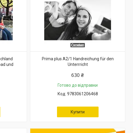
schland
Prima plus A2/1 Handreichung für den
oad und
Unterrricht
630 ₴
Готово до відправки
9783061206468
Купити