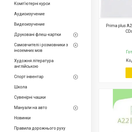
Комп'ютерні курси
Аудиоизучение
Видеоизучение
Prima plus A2
CDs
Друковані флеш-картки
Самовчителі і розмовники з
іноземних мов
Го
Художня література
англійською
Спорт інвентар
Школа
Сувенірні чашки
Мануали на авто
Новинки
Правила дорожнього руху