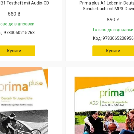
 B1 Testheft mit Audio-CD
Prima plus A1 Leben in Deut
Schülerbuch mit MP3-Dow
680 ₴
890 ₴
тово до відправки
Готово до відправки
9783060215263
9783065208956
Купити
Купити