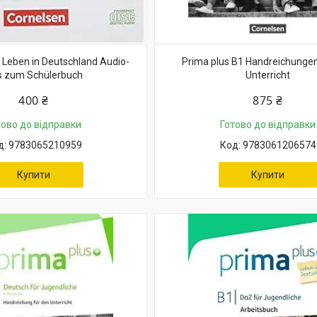
 Leben in Deutschland Audio-
Prima plus B1 Handreichungen
 zum Schülerbuch
Unterricht
400 ₴
875 ₴
тово до відправки
Готово до відправки
9783065210959
9783061206574
Купити
Купити