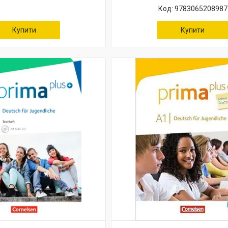
9783065208987
Купити
Купити