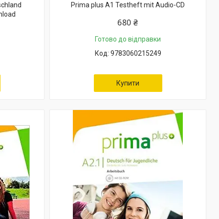
schland
Prima plus A1 Testheft mit Audio-CD
nload
680 ₴
Готово до відправки
9783060215249
Купити