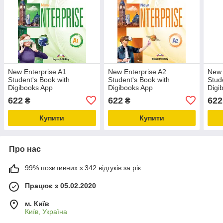
New Enterprise A1
New Enterprise A2
New 
Student's Book with
Student's Book with
Stud
Digibooks App
Digibooks App
Digi
622
622
622
₴
₴
Купити
Купити
Про нас
99% позитивних з 342 відгуків за рік
Працює з 05.02.2020
м. Київ
Київ, Україна