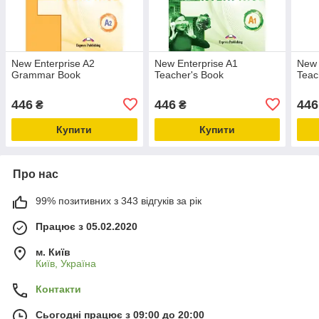
New Enterprise A2
New Enterprise A1
New 
Grammar Book
Teacher's Book
Teac
446
446
446
₴
₴
Купити
Купити
Про нас
99% позитивних з 343 відгуків за рік
Працює з 05.02.2020
м. Київ
Київ, Україна
Контакти
Сьогодні працює з 09:00 до 20:00