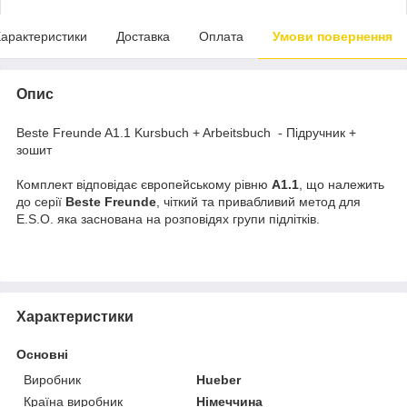
арактеристики
Доставка
Оплата
Умови повернення
Опис
Beste Freunde A1.1 Kursbuch + Arbeitsbuch - Підручник +
зошит
Комплект відповідає європейському рівню
A1.1
, що належить
до серії
Beste Freunde
, чіткий та привабливий метод для
E.S.O. яка заснована на розповідях групи підлітків.
Характеристики
Основні
Виробник
Hueber
Країна виробник
Німеччина