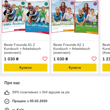
Beste Freunde A1.2
Beste Freunde A2.1
Best
Kursbuch + Arbeitsbuch
Kursbuch + Arbeitsbuch
Kurs
(комплект)
(комплект)
(Ком
1 030
1 030
1 2
₴
₴
Купити
Купити
Про нас
99% позитивних з 344 відгуків за рік
Працює з 05.02.2020
м. Київ