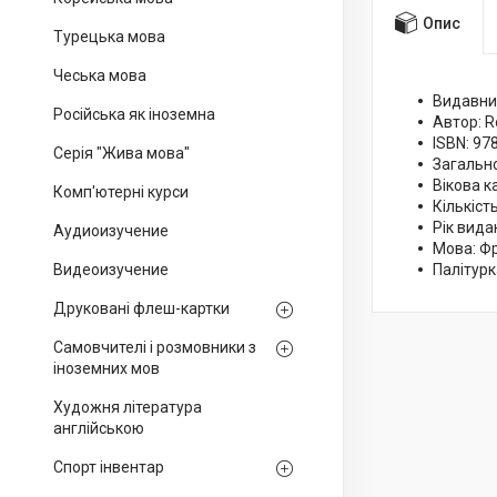
Опис
Турецька мова
Чеська мова
Видавниц
Російська як іноземна
Автор: R
ISBN: 9
Серія "Жива мова"
Загальн
Вікова к
Комп'ютерні курси
Кількіст
Рік вида
Аудиоизучение
Мова: Ф
Видеоизучение
Палітурк
Друковані флеш-картки
Самовчителі і розмовники з
іноземних мов
Художня література
англійською
Спорт інвентар