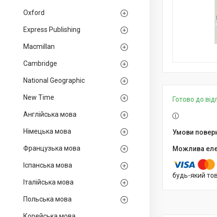
Oxford
Express Publishing
Macmillan
Cambridge
National Geographic
New Time
Готово до ві
Англійська мова
Німецька мова
Французька мова
Іспанська мова
будь-який то
Італійська мова
Польська мова
Корейська мова