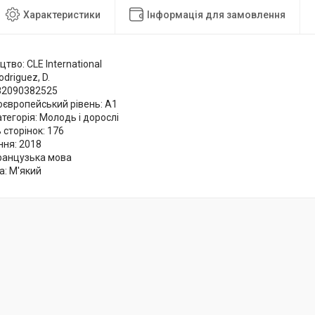
Характеристики
Інформація для замовлення
тво: CLE International
odriguez, D.
782090382525
оєвропейський рівень: A1
атегорія: Молодь і дорослі
ь сторінок: 176
ння: 2018
ранцузька мова
а: М'який