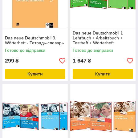
Das neue Deutschmobil 1
Das neue Deutschmobil 3.
Lehrbuch + Arbeitsbuch +
Wörterheft - Тетрадь-словарь
Testheft + Worterheft
(Підручник + робочий зошит +
Готово до відправки
Готово до відправки
тести + словник)
299
1 647
₴
₴
Купити
Купити