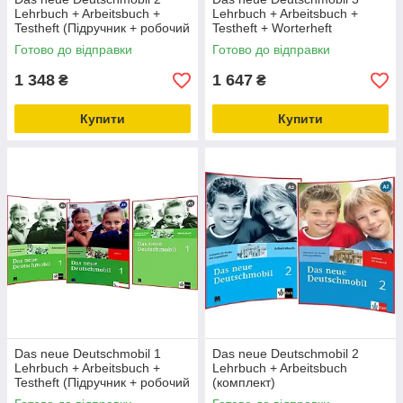
Lehrbuch + Arbeitsbuch +
Lehrbuch + Arbeitsbuch +
Testheft (Підручник + робочий
Testheft + Worterheft
зошит + тести)
(Підручник + робочий зошит +
Готово до відправки
Готово до відправки
тести + словник)
1 348
1 647
₴
₴
Купити
Купити
Das neue Deutschmobil 1
Das neue Deutschmobil 2
Lehrbuch + Arbeitsbuch +
Lehrbuch + Arbeitsbuch
Testheft (Підручник + робочий
(комплект)
зошит + тести)