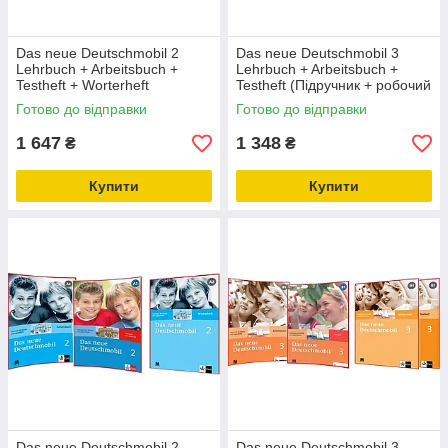
Das neue Deutschmobil 2
Das neue Deutschmobil 3
Lehrbuch + Arbeitsbuch +
Lehrbuch + Arbeitsbuch +
Testheft + Worterheft
Testheft (Підручник + робочий
(Підручник + робочий зошит +
зошит + тести)
Готово до відправки
Готово до відправки
тести + словник)
1 647
1 348
₴
₴
Купити
Купити
Das neue Deutschmobil 2
Das neue Deutschmobil 3